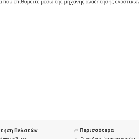
κά που επιθυμείτε μέσω της μηχανής αναζήτησης ελαστικώ
Περισσότερα
έτηση Πελατών
Ευρετήριο Κατασκευαστών