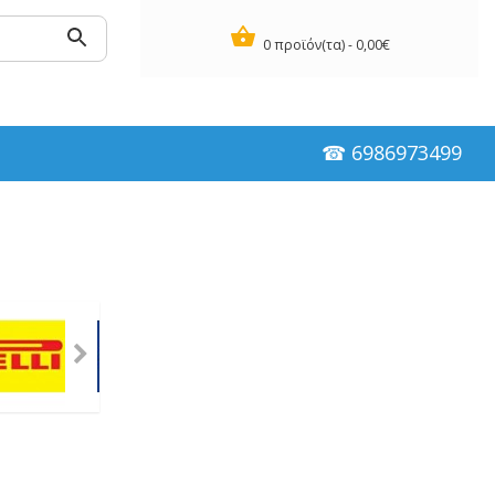
0 προϊόν(τα) - 0,00€
☎ 6986973499