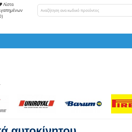
Λίστα
Αγαπημένων
0)
.
κά αυτοκίνητου