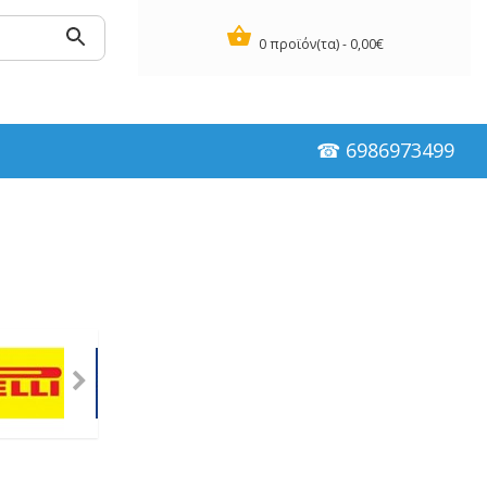
0 προϊόν(τα) - 0,00€
☎ 6986973499