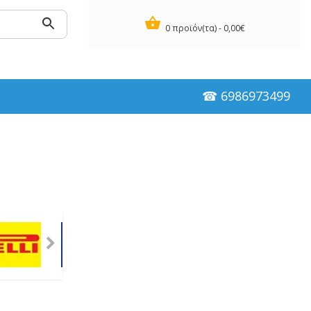
0 προϊόν(τα) - 0,00€
☎ 6986973499