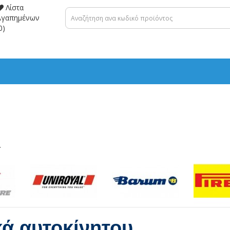
Λίστα
Αγαπημένων
0)
.
κά αυτοκίνητου