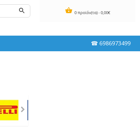
0 προϊόν(τα) - 0,00€
☎ 6986973499