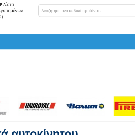
Λίστα
Αγαπημένων
0)
.
κά αυτοκίνητου