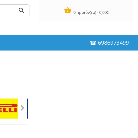
0 προϊόν(τα) - 0,00€
☎ 6986973499