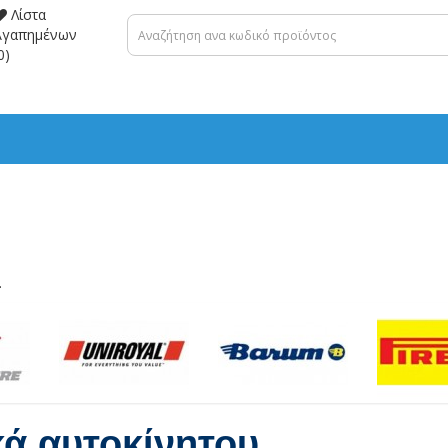
Λίστα
Αγαπημένων
0)
.
κά αυτοκίνητου