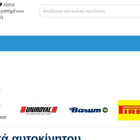
Λίστα
Αγαπημένων
0)
.
κά αυτοκίνητου