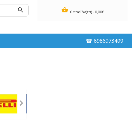
0 προϊόν(τα) - 0,00€
☎ 6986973499