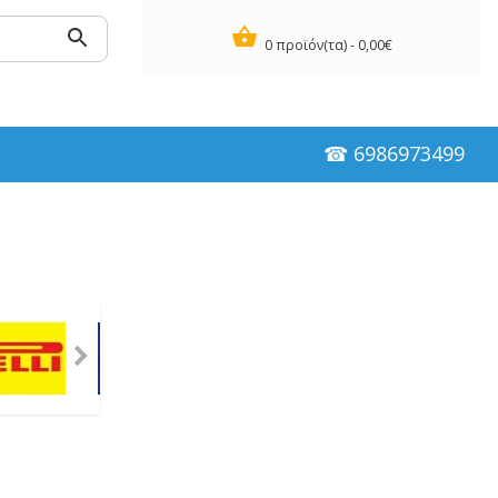
0 προϊόν(τα) - 0,00€
☎ 6986973499