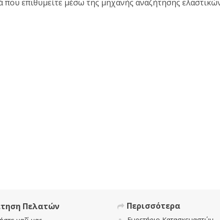
κά που επιθυμείτε μέσω της μηχανής αναζήτησης ελαστικώ
Περισσότερα
έτηση Πελατών
Ευρετήριο Κατασκευαστών