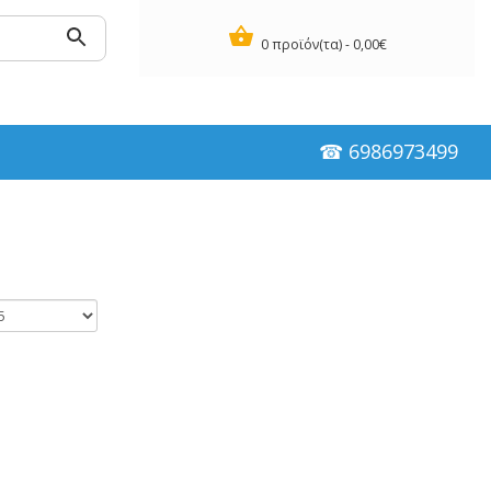
0 προϊόν(τα) - 0,00€
☎ 6986973499