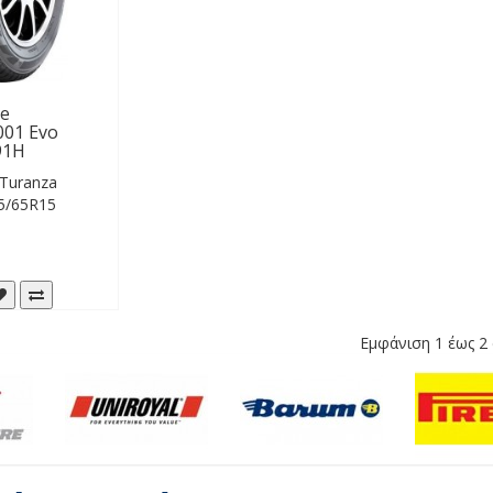
ne
001 Evo
91H
 Turanza
5/65R15
Εμφάνιση 1 έως 2 