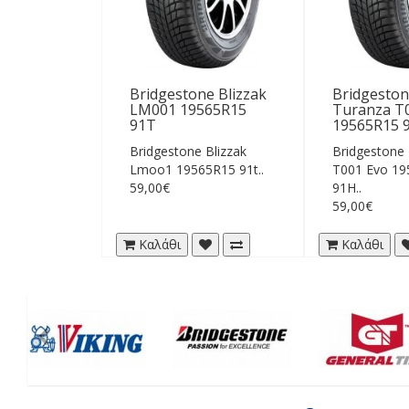
Bridgestone Blizzak
Bridgesto
LM001 19565R15
Turanza T
91T
19565R15 
Bridgestone Blizzak
Bridgestone
Lmoo1 19565R15 91t..
T001 Evo 19
59,00€
91H..
59,00€
Καλάθι
Καλάθι