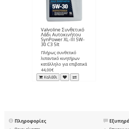
Valvoline Συνθετικό
Λάδι Αυτοκινήτου
SynPower XL-III 5W-
30 C3 5lt
Πλήρως συνθετικό
λιπαντικό κινητήρων
κατάλληλο για επιβατικά
και ελαφρά
44,00€
επαγγελματικά οχήματα
Καλάθι
με τεχ..
Πληροφορίες
Εξυπηρ