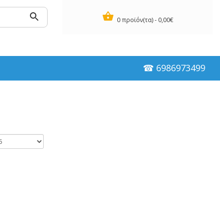
0 προϊόν(τα) - 0,00€
☎ 6986973499